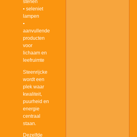
stenen
• seleniet
Aromatherapie
lampen
•
aanvullende
producten
voor
lichaam en
leefruimte
Steenrijcke
wordt een
plek waar
Aura Geursprays
kwaliteit,
puurheid en
energie
centraal
staan.
Dezelfde